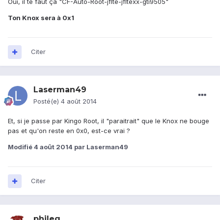
Oui, il te faut ça "CF-Auto-Root-jflte-jfltexx-gti9505"
Ton Knox sera à 0x1
Citer
Laserman49
Posté(e)
4 août 2014
Et, si je passe par Kingo Root, il "paraitrait" que le Knox ne bouge
pas et qu'on reste en 0x0, est-ce vrai ?
Modifié
4 août 2014
par Laserman49
Citer
phileg