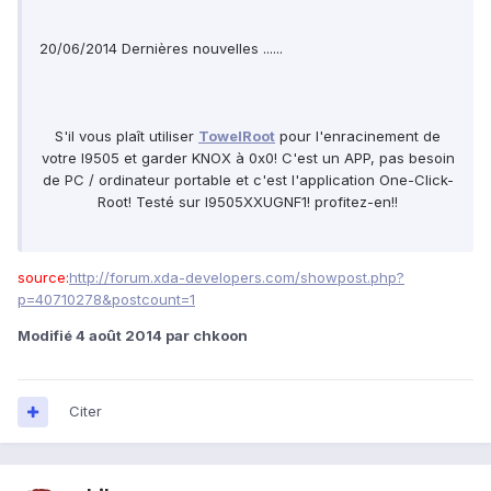
20/06/2014 Dernières nouvelles ......
S'il vous plaît utiliser
TowelRoot
pour l'enracinement de
votre I9505 et garder KNOX à 0x0! C'est un APP, pas besoin
de PC / ordinateur portable et c'est l'application One-Click-
Root! Testé sur I9505XXUGNF1! profitez-en!!
source:
http://forum.xda-developers.com/showpost.php?
p=40710278&postcount=1
Modifié
4 août 2014
par chkoon
Citer