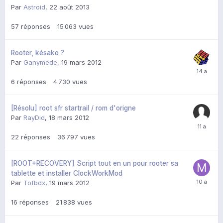
Par
Astroid
,
22 août 2013
57
réponses
15 063
vues
Rooter, késako ?
Par
Ganymède
,
19 mars 2012
6
réponses
4 730
vues
[Résolu] root sfr startrail / rom d'origne
Par
RayDid
,
18 mars 2012
22
réponses
36 797
vues
[ROOT+RECOVERY] Script tout en un pour rooter sa
tablette et installer ClockWorkMod
Par
Tofbdx
,
19 mars 2012
16
réponses
21 838
vues