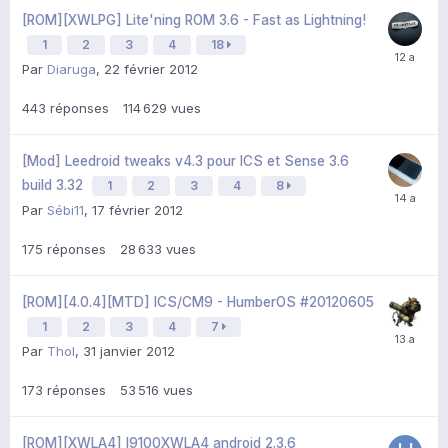
[ROM][XWLPG] Lite'ning ROM 3.6 - Fast as Lightning!
1
2
3
4
18
Par
Diaruga
,
22 février 2012
443
réponses
114 629
vues
[Mod] Leedroid tweaks v4.3 pour ICS et Sense 3.6
build 3.32
1
2
3
4
8
Par
Sébi11
,
17 février 2012
175
réponses
28 633
vues
[ROM][4.0.4][MTD] ICS/CM9 - HumberOS #20120605
1
2
3
4
7
Par
Thol
,
31 janvier 2012
173
réponses
53 516
vues
[ROM][XWLA4] I9100XWLA4 android 2.3.6