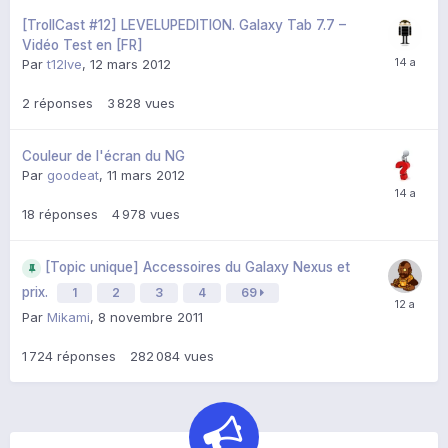
[TrollCast #12] LEVELUPEDITION. Galaxy Tab 7.7 –
Vidéo Test en [FR]
Par
t12lve
,
12 mars 2012
2
réponses
3 828
vues
Couleur de l'écran du NG
Par
goodeat
,
11 mars 2012
18
réponses
4 978
vues
[Topic unique] Accessoires du Galaxy Nexus et
prix.
1
2
3
4
69
Par
Mikami
,
8 novembre 2011
1 724
réponses
282 084
vues