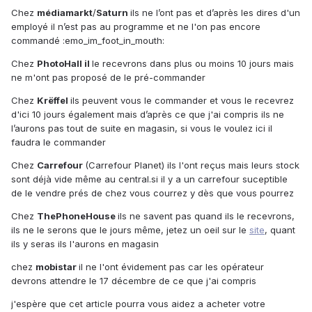
Chez
médiamarkt
/
Saturn
ils ne l’ont pas et d’après les dires d'un
employé il n’est pas au programme et ne l'on pas encore
commandé :emo_im_foot_in_mouth:
Chez
PhotoHall il
le recevrons dans plus ou moins 10 jours mais
ne m'ont pas proposé de le pré-commander
Chez
Krëffel
ils peuvent vous le commander et vous le recevrez
d'ici 10 jours également mais d’après ce que j'ai compris ils ne
l’aurons pas tout de suite en magasin, si vous le voulez ici il
faudra le commander
Chez
Carrefour
(Carrefour Planet) ils l'ont reçus mais leurs stock
sont déjà vide même au central.si il y a un carrefour suceptible
de le vendre prés de chez vous courrez y dès que vous pourrez
Chez
ThePhoneHouse
ils ne savent pas quand ils le recevrons,
ils ne le serons que le jours même, jetez un oeil sur le
site
, quant
ils y seras ils l'aurons en magasin
chez
mobistar
il ne l'ont évidement pas car les opérateur
devrons attendre le 17 décembre de ce que j'ai compris
j'espère que cet article pourra vous aidez a acheter votre