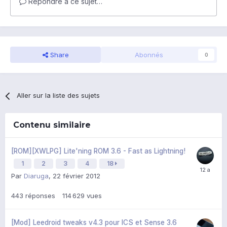
Répondre à ce sujet…
Share
Abonnés
0
Aller sur la liste des sujets
Contenu similaire
[ROM][XWLPG] Lite'ning ROM 3.6 - Fast as Lightning!
1
2
3
4
18
Par
Diaruga
,
22 février 2012
443
réponses
114 629
vues
[Mod] Leedroid tweaks v4.3 pour ICS et Sense 3.6