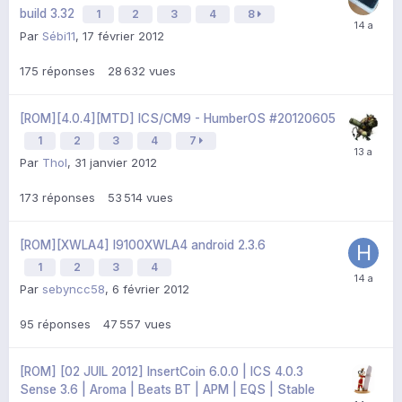
build 3.32
1
2
3
4
8
Par
Sébi11
,
17 février 2012
175
réponses
28 632
vues
[ROM][4.0.4][MTD] ICS/CM9 - HumberOS #20120605
1
2
3
4
7
Par
Thol
,
31 janvier 2012
173
réponses
53 514
vues
[ROM][XWLA4] I9100XWLA4 android 2.3.6
1
2
3
4
Par
sebyncc58
,
6 février 2012
95
réponses
47 557
vues
[ROM] [02 JUIL 2012] InsertCoin 6.0.0 | ICS 4.0.3
Sense 3.6 | Aroma | Beats BT | APM | EQS | Stable