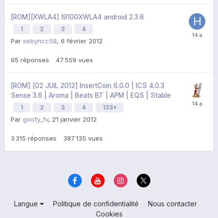
[ROM][XWLA4] I9100XWLA4 android 2.3.6
1
2
3
4
Par
sebyncc58
,
6 février 2012
95
réponses
47 559
vues
[ROM] [02 JUIL 2012] InsertCoin 6.0.0 | ICS 4.0.3
Sense 3.6 | Aroma | Beats BT | APM | EQS | Stable
1
2
3
4
133
Par
goofy_fv
,
21 janvier 2012
3 315
réponses
387 135
vues
Langue
Politique de confidentialité
Nous contacter
Cookies