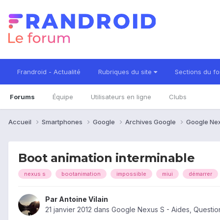
Frandroid - Actualité
Rubriques du site
Sections du f
Forums
Équipe
Utilisateurs en ligne
Clubs
Accueil
Smartphones
Google
Archives Google
Google Ne
Boot animation interminable
nexus s
bootanimation
impossible
miui
démarrer
Par
Antoine Vilain
21 janvier 2012
dans
Google Nexus S - Aides, Questi