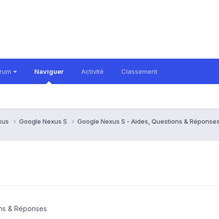
orum
Naviguer
Activité
Classement
xus
Google Nexus S
Google Nexus S - Aides, Questions & Réponse
ons & Réponses