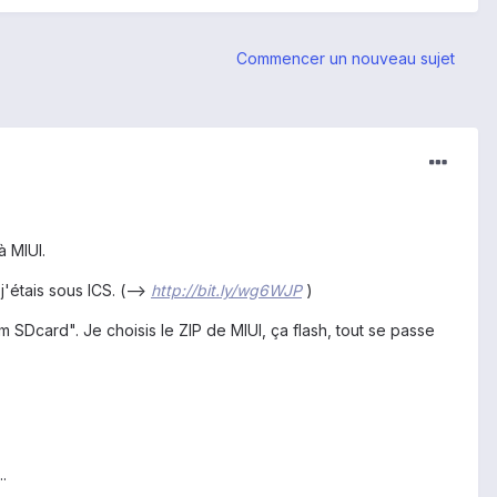
Commencer un nouveau sujet
à MIUI.
'étais sous ICS. (-->
http://bit.ly/wg6WJP
)
rom SDcard". Je choisis le ZIP de MIUI, ça flash, tout se passe
.