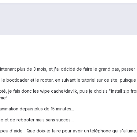
enant plus de 3 mois, et j'ai décidé de faire le grand pas, passer 
ootloader et le rooter, en suivant le tutoriel sur ce site, puisque j
oté, je fais donc les wipe cache/davlik, puis je choisis "install zip f
ème!
 animation depuis plus de 15 minutes...
ie et de rebooter mais sans succès....
peu d'aide... Que dois-je faire pour avoir un téléphone qui s'allume..