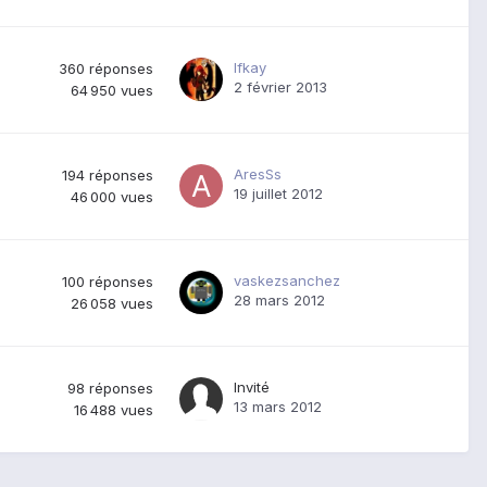
Ifkay
360
réponses
2 février 2013
64 950
vues
AresSs
194
réponses
19 juillet 2012
46 000
vues
vaskezsanchez
100
réponses
28 mars 2012
26 058
vues
Invité
98
réponses
13 mars 2012
16 488
vues