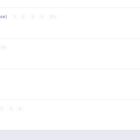
ense)
1
2
3
4
15
8
2
3
4