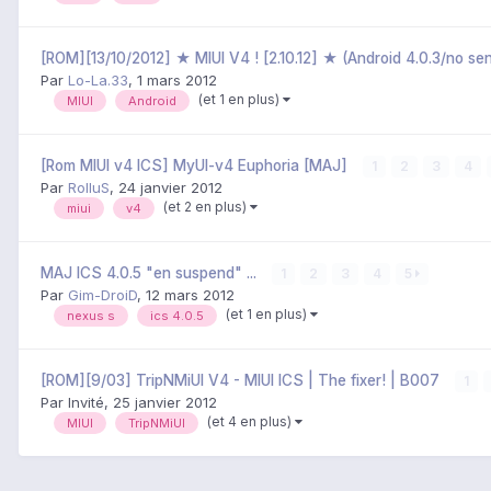
[ROM][13/10/2012] ★ MIUI V4 ! [2.10.12] ★ (Android 4.0.3/no s
Par
Lo-La.33
,
1 mars 2012
(et 1 en plus)
MIUI
Android
[Rom MIUI v4 ICS] MyUI-v4 Euphoria [MAJ]
1
2
3
4
Par
RolluS
,
24 janvier 2012
(et 2 en plus)
miui
v4
MAJ ICS 4.0.5 "en suspend" ...
1
2
3
4
5
Par
Gim-DroiD
,
12 mars 2012
(et 1 en plus)
nexus s
ics 4.0.5
[ROM][9/03] TripNMiUI V4 - MIUI ICS | The fixer! | B007
1
Par Invité,
25 janvier 2012
(et 4 en plus)
MIUI
TripNMiUI