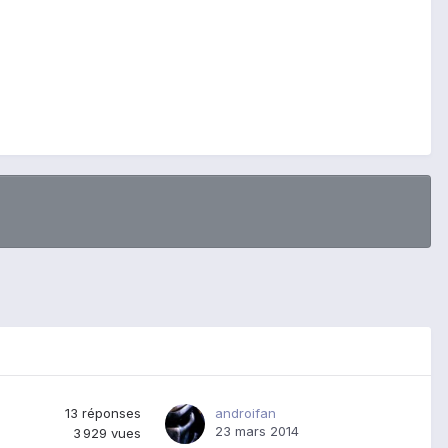
13
réponses
androifan
23 mars 2014
3 929
vues