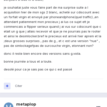
je souhaitai juste vous faire part de ma surprise suite a l
acquisition hier de mon sgs 2 blanc, acheté sur cdiscount avec
un forfait virgin et envoyé par phoneandphone(quel traffic) ,en
attendant patiemment mon precieux j ai lus ce sujet ett je
commencais a flipper serieux quand j ai vus sur cdiscount que c
etait un g que j allais recevoir et que je ne pourrais pas le rooter
et ainsi le desimlocker.bref le precieux est arrivé hier aprem et la
;deux grosses surprises , pas de g , et c est une version "nue" ,
pas de simlockage!!pas de surcouche virgin, etonnant non?
donc il reste bien encore des versions sans g.voila.
bonne journée a tous et a toute.
desolé pour ca je sais pas ce qui c est passé
Citer
metaplop