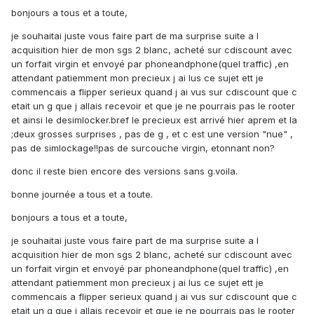
bonjours a tous et a toute,
je souhaitai juste vous faire part de ma surprise suite a l
acquisition hier de mon sgs 2 blanc, acheté sur cdiscount avec
un forfait virgin et envoyé par phoneandphone(quel traffic) ,en
attendant patiemment mon precieux j ai lus ce sujet ett je
commencais a flipper serieux quand j ai vus sur cdiscount que c
etait un g que j allais recevoir et que je ne pourrais pas le rooter
et ainsi le desimlocker.bref le precieux est arrivé hier aprem et la
;deux grosses surprises , pas de g , et c est une version "nue" ,
pas de simlockage!!pas de surcouche virgin, etonnant non?
donc il reste bien encore des versions sans g.voila.
bonne journée a tous et a toute.
bonjours a tous et a toute,
je souhaitai juste vous faire part de ma surprise suite a l
acquisition hier de mon sgs 2 blanc, acheté sur cdiscount avec
un forfait virgin et envoyé par phoneandphone(quel traffic) ,en
attendant patiemment mon precieux j ai lus ce sujet ett je
commencais a flipper serieux quand j ai vus sur cdiscount que c
etait un g que j allais recevoir et que je ne pourrais pas le rooter