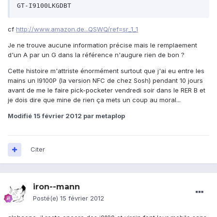
GT-I9100LKGDBT
cf
http://www.amazon.de...QSWQ/ref=sr_1_1
Je ne trouve aucune information précise mais le remplaement
d'un A par un G dans la référence n'augure rien de bon ?
Cette histoire m'attriste énormément surtout que j'ai eu entre les
mains un I9100P (la version NFC de chez Sosh) pendant 10 jours
avant de me le faire pick-pocketer vendredi soir dans le RER B et
je dois dire que mine de rien ça mets un coup au moral...
Modifié
15 février 2012
par metaplop
Citer
iron--mann
Posté(e)
15 février 2012