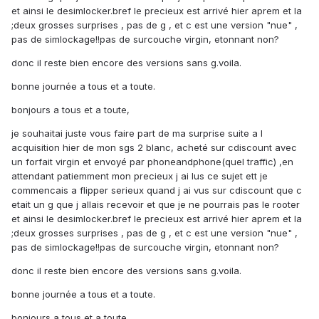
et ainsi le desimlocker.bref le precieux est arrivé hier aprem et la
;deux grosses surprises , pas de g , et c est une version "nue" ,
pas de simlockage!!pas de surcouche virgin, etonnant non?
donc il reste bien encore des versions sans g.voila.
bonne journée a tous et a toute.
bonjours a tous et a toute,
je souhaitai juste vous faire part de ma surprise suite a l
acquisition hier de mon sgs 2 blanc, acheté sur cdiscount avec
un forfait virgin et envoyé par phoneandphone(quel traffic) ,en
attendant patiemment mon precieux j ai lus ce sujet ett je
commencais a flipper serieux quand j ai vus sur cdiscount que c
etait un g que j allais recevoir et que je ne pourrais pas le rooter
et ainsi le desimlocker.bref le precieux est arrivé hier aprem et la
;deux grosses surprises , pas de g , et c est une version "nue" ,
pas de simlockage!!pas de surcouche virgin, etonnant non?
donc il reste bien encore des versions sans g.voila.
bonne journée a tous et a toute.
bonjours a tous et a toute,