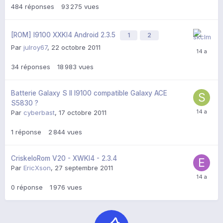
484
réponses
93 275
vues
[ROM] I9100 XXKI4 Android 2.3.5
1
2
Par
julroy67
,
22 octobre 2011
34
réponses
18 983
vues
Batterie Galaxy S II I9100 compatible Galaxy ACE
S5830 ?
Par
cyberbast
,
17 octobre 2011
1
réponse
2 844
vues
CriskeloRom V20 - XWKI4 - 2.3.4
Par
EricXson
,
27 septembre 2011
0
réponse
1 976
vues