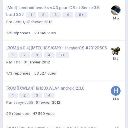
[Mod] Leedroid tweaks v4.3 pour ICS et Sense 3.6
build 3.32
1
2
3
4
8
Par
Sébi11
,
17 février 2012
175
réponses
28 649
vues
[ROM][4.0.4][MTD] ICS/CM9 - HumberOS #20120605
1
2
3
4
7
Par
Thol
,
31 janvier 2012
173
réponses
53 527
vues
[ROM][XWLA4] I9100XWLA4 android 2.3.6
1
2
3
4
Par
sebyncc58
,
6 février 2012
95
réponses
47 560
vues