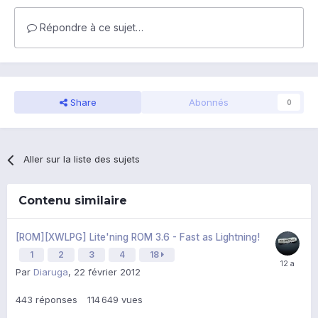
Répondre à ce sujet…
Share
Abonnés
0
Aller sur la liste des sujets
Contenu similaire
[ROM][XWLPG] Lite'ning ROM 3.6 - Fast as Lightning!
1
2
3
4
18
Par
Diaruga
,
22 février 2012
443
réponses
114 649
vues