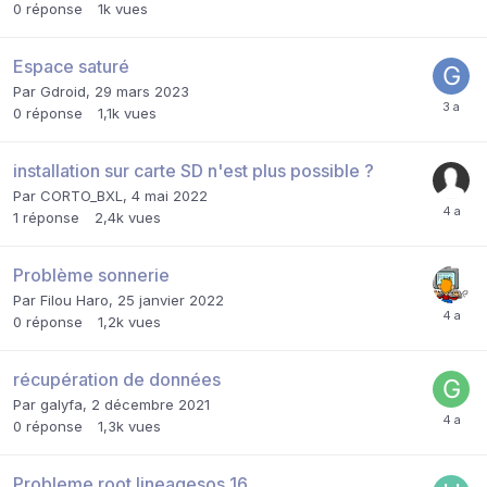
0
réponse
1k
vues
Espace saturé
Par
Gdroid
,
29 mars 2023
0
réponse
1,1k
vues
installation sur carte SD n'est plus possible ?
Par
CORTO_BXL
,
4 mai 2022
1
réponse
2,4k
vues
Problème sonnerie
Par
Filou Haro
,
25 janvier 2022
0
réponse
1,2k
vues
récupération de données
Par
galyfa
,
2 décembre 2021
0
réponse
1,3k
vues
Probleme root lineagesos 16