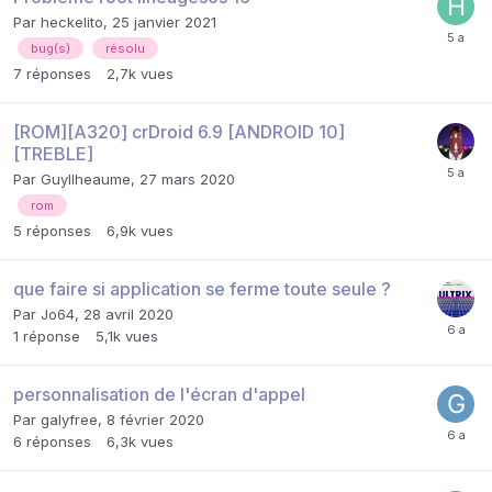
Par
heckelito
,
25 janvier 2021
bug(s)
résolu
7
réponses
2,7k
vues
[ROM][A320] crDroid 6.9 [ANDROID 10]
[TREBLE]
Par
Guyllheaume
,
27 mars 2020
rom
5
réponses
6,9k
vues
que faire si application se ferme toute seule ?
Par
Jo64
,
28 avril 2020
1
réponse
5,1k
vues
personnalisation de l'écran d'appel
Par
galyfree
,
8 février 2020
6
réponses
6,3k
vues