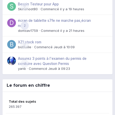
Besoin Testeur pour App
0
Skinshoot80
· Commencé
il y a 19 heures
écran de tablette s7fe ne marche pas,écran
2
noir
domxav1759
· Commencé
il y a 21 heures
XZ1 stock rom
0
bid0uille
· Commencé
Jeudi à 10:09
Assurez 3 points à l'examen du permis de
0
conduire avec Question Permis
yanb
· Commencé
Jeudi à 09:23
Le forum en chiffre
Total des sujets
265 397