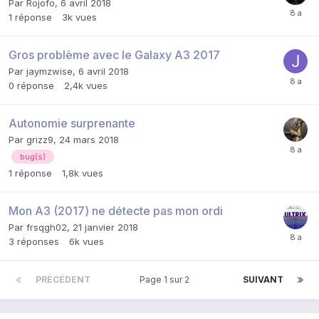
Par
Rojofo
,
6 avril 2018
1
réponse
3k
vues
Gros problème avec le Galaxy A3 2017
Par
jaymzwise
,
6 avril 2018
0
réponse
2,4k
vues
Autonomie surprenante
Par
grizz9
,
24 mars 2018
bug(s)
1
réponse
1,8k
vues
Mon A3 (2017) ne détecte pas mon ordi
Par
frsqgh02
,
21 janvier 2018
3
réponses
6k
vues
PRÉCÉDENT
Page 1 sur 2
SUIVANT