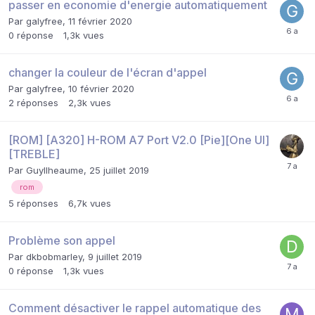
passer en economie d'energie automatiquement
Par
galyfree
,
11 février 2020
0
réponse
1,3k
vues
changer la couleur de l'écran d'appel
Par
galyfree
,
10 février 2020
2
réponses
2,3k
vues
[ROM] [A320] H-ROM A7 Port V2.0 [Pie][One UI]
[TREBLE]
Par
Guyllheaume
,
25 juillet 2019
rom
5
réponses
6,7k
vues
Problème son appel
Par
dkbobmarley
,
9 juillet 2019
0
réponse
1,3k
vues
Comment désactiver le rappel automatique des