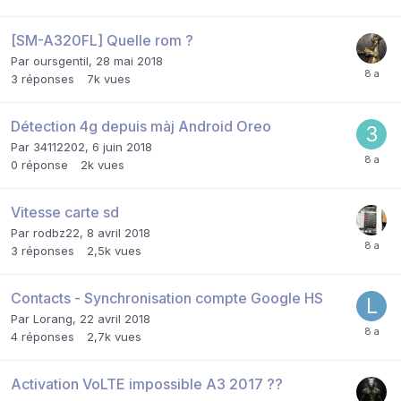
[SM-A320FL] Quelle rom ?
Par
oursgentil
,
28 mai 2018
3
réponses
7k
vues
Détection 4g depuis màj Android Oreo
Par
34112202
,
6 juin 2018
0
réponse
2k
vues
Vitesse carte sd
Par
rodbz22
,
8 avril 2018
3
réponses
2,5k
vues
Contacts - Synchronisation compte Google HS
Par
Lorang
,
22 avril 2018
4
réponses
2,7k
vues
Activation VoLTE impossible A3 2017 ??