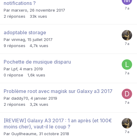
notifications ?
Par
marxero
,
26 novembre 2017
2
réponses
33k
vues
adoptable storage
Par
vinmag
,
15 juillet 2017
9
réponses
4,7k
vues
Pochette de musique disparu
Par
Lpf
,
4 mars 2019
0
réponse
1,6k
vues
Problème root avec magisk sur Galaxy a3 2017
Par
daddy70
,
4 janvier 2019
2
réponses
3,2k
vues
[REVIEW] Galaxy A3 2017 : 1 an après (et 100€
moins cher), vaut-il le coup ?
Par
Guyllheaume
,
31 octobre 2018