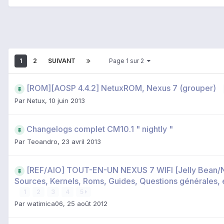
1
2
SUIVANT
Page 1 sur 2
[ROM][AOSP 4.4.2] NetuxROM, Nexus 7 (grouper)
Par
Netux
,
10 juin 2013
Changelogs complet CM10.1 " nightly "
Par
Teoandro
,
23 avril 2013
[REF/AIO] TOUT-EN-UN NEXUS 7 WIFI [Jelly Bean/N
Sources, Kernels, Roms, Guides, Questions générales, e
1
2
3
4
5
Par
watimica06
,
25 août 2012