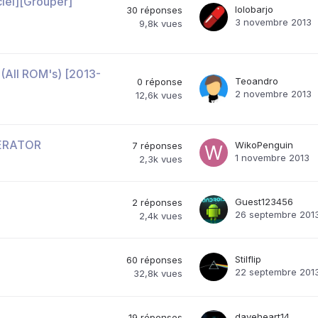
iel][Grouper]
lolobarjo
30
réponses
3 novembre 2013
9,8k
vues
All ROM's) [2013-
Teoandro
0
réponse
2 novembre 2013
12,6k
vues
BERATOR
WikoPenguin
7
réponses
1 novembre 2013
2,3k
vues
Guest123456
2
réponses
26 septembre 201
2,4k
vues
Stilflip
60
réponses
22 septembre 201
32,8k
vues
daveheart14
19
réponses