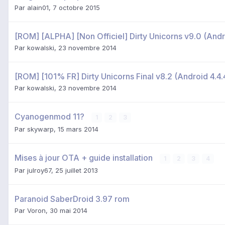
Par
alain01
,
7 octobre 2015
[ROM] [ALPHA] [Non Officiel] Dirty Unicorns v9.0 (Andr
Par
kowalski
,
23 novembre 2014
[ROM] [101% FR] Dirty Unicorns Final v8.2 (Android 4.4.
Par
kowalski
,
23 novembre 2014
Cyanogenmod 11?
1
2
3
Par
skywarp
,
15 mars 2014
Mises à jour OTA + guide installation
1
2
3
4
Par
julroy67
,
25 juillet 2013
Paranoid SaberDroid 3.97 rom
Par
Voron
,
30 mai 2014