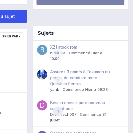
u sujet
Sujets
TRIER PAR
XZ1 stock rom
bid0uille
0
· Commencé
Hier à
10:09
Assurez 3 points à l'examen du
permis de conduire avec
0
Question Permis
yanb
· Commencé
Hier à 09:23
Besoin conseil pour nouveau
smartphone
1
3
DroidTech007
· Commencé
31
juillet