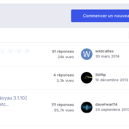
Commencer un nouvea
wildcattes
1
2
3
4
91
réponses
30 mars 2014
24k
vues
Stilflip
4
réponses
10 décembre 2013
3,3k
vues
oyau 3.1.10]
tc...
daveheart14
111
réponses
24 septembre 201
65,7k
vues