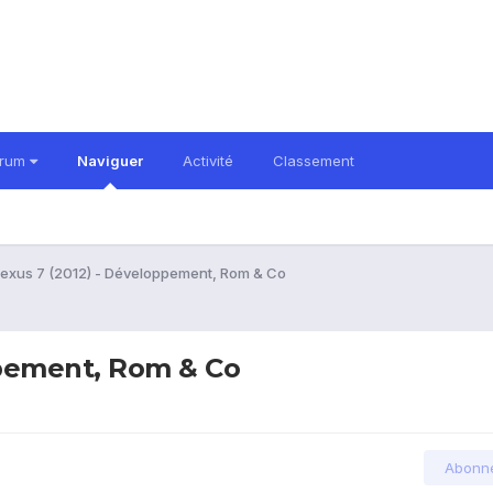
orum
Naviguer
Activité
Classement
exus 7 (2012) - Développement, Rom & Co
ppement, Rom & Co
Abonn