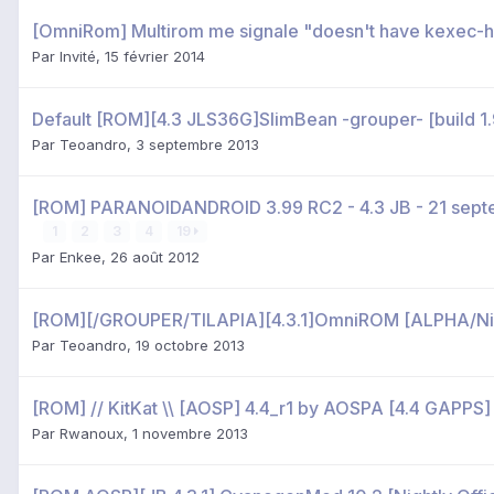
[OmniRom] Multirom me signale "doesn't have kexec-h
Par Invité,
15 février 2014
Default [ROM][4.3 JLS36G]SlimBean -grouper- [build 1.
Par
Teoandro
,
3 septembre 2013
[ROM] PARANOIDANDROID 3.99 RC2 - 4.3 JB - 21 sep
1
2
3
4
19
Par
Enkee
,
26 août 2012
[ROM][/GROUPER/TILAPIA][4.3.1]OmniROM [ALPHA/Nigh
Par
Teoandro
,
19 octobre 2013
[ROM] // KitKat \\ [AOSP] 4.4_r1 by AOSPA [4.4 GAPPS]
Par
Rwanoux
,
1 novembre 2013