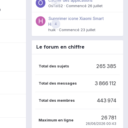
Cacher des applications
0
OsTal52
· Commencé
26 juillet
9
Supprimer icone Xiaomi Smart
4
Hub
huik
· Commencé
23 juillet
Le forum en chiffre
265 385
Total des sujets
3 866 112
Total des messages
443 974
Total des membres
26 781
Maximum en ligne
26/06/2026 00:43