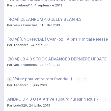
Par
daveheart14
,
4 septembre 2013
[ROM] CLEANROM 4.0 JELLY BEAN 4.3
Par
vaskezsanchez
,
31 juillet 2013
[ROM][UNOFFICIAL] CyanFox | Alpha 1: Initial Release
Par
Teoandro
,
24 août 2013
[ROM] JB 4.3 STOCK ADVANCED DERNIERE UPDATE
Par
vaskezsanchez
,
24 août 2013
Votez pour votre rom favorite ;)
1
2
Par
Teoandro
,
5 juin 2013
ANDROID 4.3 OTA Arrive aujourd’hui sur Nexus 7
1
Par
LudoS20
,
24 juillet 2013