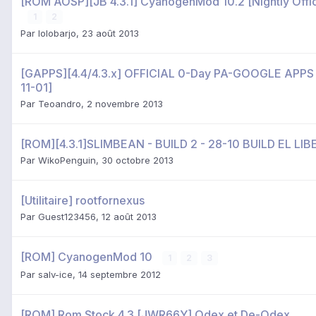
[ROM AOSP][JB 4.3.1] CyanogenMod 10.2 [Nightly Offic
1
2
Par
lolobarjo
,
23 août 2013
[GAPPS][4.4/4.3.x] OFFICIAL 0-Day PA-GOOGLE APPS (
11-01]
Par
Teoandro
,
2 novembre 2013
[ROM][4.3.1]SLIMBEAN - BUILD 2 - 28-10 BUILD EL LI
Par
WikoPenguin
,
30 octobre 2013
[Utilitaire] rootfornexus
Par
Guest123456
,
12 août 2013
[ROM] CyanogenMod 10
1
2
3
Par
salv-ice
,
14 septembre 2012
[ROM] Rom Stock 4.3 [JWR66Y] Odex et De-Odex