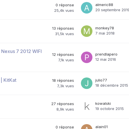
almeric88
0
réponse
20 septembre 201
25,4k
vues
monkey78
13
réponses
7 mai 2018
31,5k
vues
 Nexus 7 2012 WIFI
prendlapero
12
réponses
12 mai 2016
7,1k
vues
| KitKat
julio77
18
réponses
18 décembre 2015
7,3k
vues
kowalski
27
réponses
19 octobre 2015
8,9k
vues
alain01
0
réponse