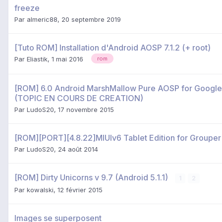
freeze
Par
almeric88
,
20 septembre 2019
[Tuto ROM] Installation d'Android AOSP 7.1.2 (+ root)
Par
Eliastik
,
1 mai 2016
rom
[ROM] 6.0 Android MarshMallow Pure AOSP for Google
(TOPIC EN COURS DE CREATION)
Par
LudoS20
,
17 novembre 2015
[ROM][PORT][4.8.22]MIUIv6 Tablet Edition for Grouper 
Par
LudoS20
,
24 août 2014
[ROM] Dirty Unicorns v 9.7 (Android 5.1.1)
1
2
Par
kowalski
,
12 février 2015
Images se superposent