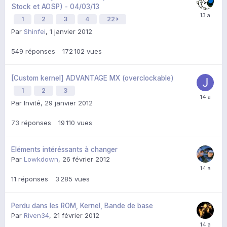
Stock et AOSP) - 04/03/13
1
2
3
4
22
Par
Shinfei
,
1 janvier 2012
549
réponses
172 102
vues
[Custom kernel] ADVANTAGE MX (overclockable)
1
2
3
Par Invité,
29 janvier 2012
73
réponses
19 110
vues
Eléments intéréssants à changer
Par
Lowkdown
,
26 février 2012
11
réponses
3 285
vues
Perdu dans les ROM, Kernel, Bande de base
Par
Riven34
,
21 février 2012