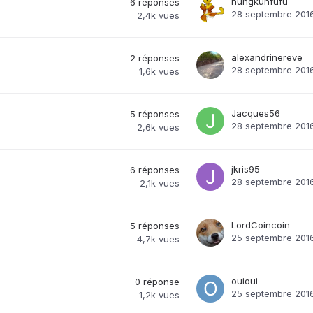
hungkunfufu
6
réponses
28 septembre 201
2,4k
vues
alexandrinereve
2
réponses
28 septembre 201
1,6k
vues
Jacques56
5
réponses
28 septembre 201
2,6k
vues
jkris95
6
réponses
28 septembre 201
2,1k
vues
LordCoincoin
5
réponses
25 septembre 201
4,7k
vues
ouioui
0
réponse
25 septembre 201
1,2k
vues