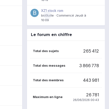
XZ1 stock rom
bid0uille
0
· Commencé
Jeudi à
10:09
Le forum en chiffre
265 412
Total des sujets
3 866 778
Total des messages
443 981
Total des membres
26 781
Maximum en ligne
26/06/2026 00:43