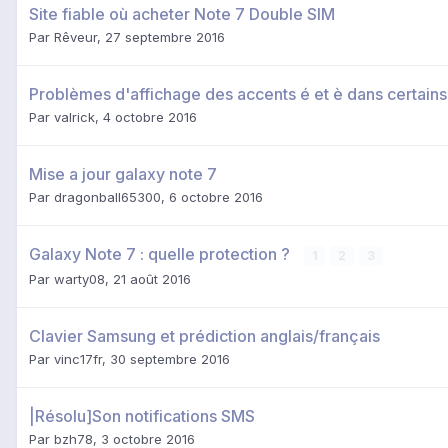
Site fiable où acheter Note 7 Double SIM
Par
Rêveur
,
27 septembre 2016
Problèmes d'affichage des accents é et è dans certains
Par
valrick
,
4 octobre 2016
Mise a jour galaxy note 7
Par
dragonball65300
,
6 octobre 2016
Galaxy Note 7 : quelle protection ?
1
2
3
Par
warty08
,
21 août 2016
Clavier Samsung et prédiction anglais/français
Par
vinc17fr
,
30 septembre 2016
|Résolu]Son notifications SMS
Par
bzh78
,
3 octobre 2016