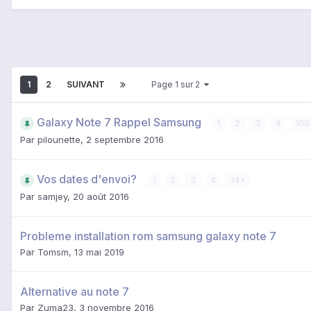
1
2
SUIVANT
Page 1 sur 2
Galaxy Note 7 Rappel Samsung
1
2
3
4
10
Par
pilounette
,
2 septembre 2016
Vos dates d'envoi?
1
2
3
4
14
Par
samjey
,
20 août 2016
Probleme installation rom samsung galaxy note 7
Par
Tomsm
,
13 mai 2019
Alternative au note 7
Par
Zuma23
,
3 novembre 2016