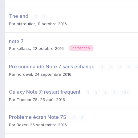
The end
1
2
Par
ptitroutier
,
11 octobre 2016
note 7
Par
kallass
,
22 octobre 2016
demandes
Pré commande Note 7 sans échange
1
2
3
4
Par
nordevil
,
24 septembre 2016
Galaxy Note 7: restart frequent
1
2
3
4
10
Par
Theman78
,
25 août 2016
Probléme écran Note 7S
1
2
Par
Boxer
,
25 septembre 2016