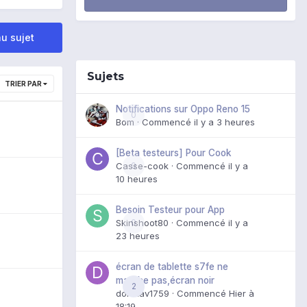
u sujet
Sujets
TRIER PAR
Notifications sur Oppo Reno 15
0
Bom
· Commencé
il y a 3 heures
[Beta testeurs] Pour Cook
Casse-cook
0
· Commencé
il y a
10 heures
Besoin Testeur pour App
Skinshoot80
0
· Commencé
il y a
23 heures
écran de tablette s7fe ne
marche pas,écran noir
2
domxav1759
· Commencé
Hier à
18:19