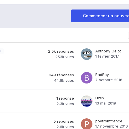
Commencer un nouvea
Anthony Gelot
0
2,5k
réponses
1 février 2017
253k
vues
BadBoy
349
réponses
7 octobre 2016
44,8k
vues
Ultrix
1
réponse
13 mai 2019
2,3k
vues
poyfromfrance
5
réponses
17 novembre 2016
2,6k
vues