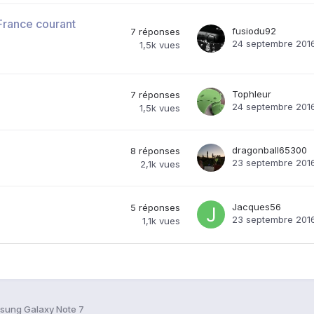
France courant
fusiodu92
7
réponses
24 septembre 201
1,5k
vues
Tophleur
7
réponses
24 septembre 201
1,5k
vues
dragonball65300
8
réponses
23 septembre 201
2,1k
vues
Jacques56
5
réponses
23 septembre 201
1,1k
vues
sung Galaxy Note 7