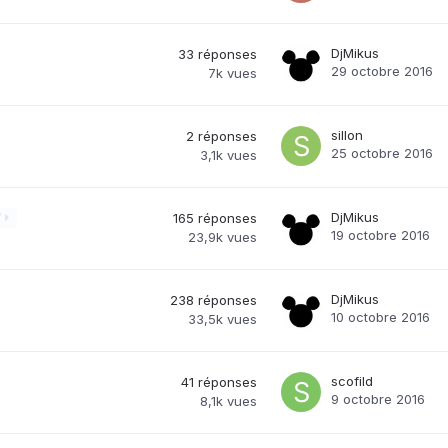
DjMikus
33
réponses
29 octobre 2016
7k
vues
sillon
2
réponses
25 octobre 2016
3,1k
vues
DjMikus
7
165
réponses
19 octobre 2016
23,9k
vues
DjMikus
238
réponses
10 octobre 2016
33,5k
vues
scofild
41
réponses
9 octobre 2016
8,1k
vues