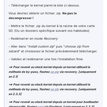
- Télécharger le kernel parmi la liste ci-dessus.
Vous devriez obtenir un fichier .zip.
Ne pas le
décompresser !
- Mettre le fichier .zip du kernel à la racine de votre carte
SD. (Ou un dossiers spécifique suivant vos habitudes)
- Redémarrer en mode
Recovery
- Aller dans "
install custom zip
" puis "
choose zip from
sdcard
" et choisissez le fichier précédemment télécharger.
- Validez et redémarrer une fois l'installation finie.
==> Pour revenir au stock kernel depuis un kernel utilisant la
méthode de by-pass, flashez
ce zip
via recovery. [uniquement
en 2.1]
==> Pour revenir au stock kernel
depuis un kernel utilisant la
méthode de by-pass
, flashez
ce zip
via recovery. [uniquement
en 2.3.3]
==> Pour revenir au stock kernel depuis un kernel pour bootloader
déverrouillé, flashez
ceci
via Flashtool. [uniquement en 2.3.3
]