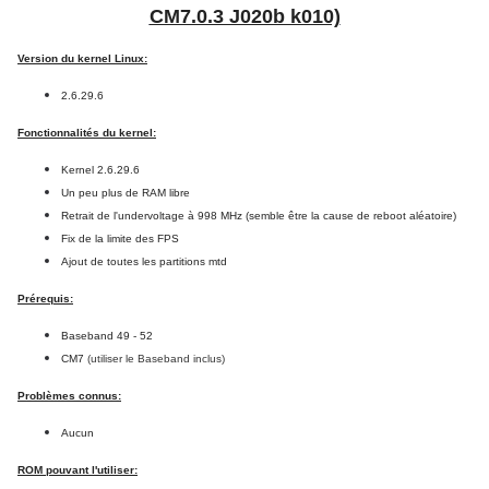
CM7.0.3 J020b k010)
Version du kernel Linux:
2.6.29.6
Fonctionnalités du kernel:
Kernel 2.6.29.6
Un peu plus de RAM libre
Retrait de l'undervoltage à 998 MHz (semble être la cause de reboot aléatoire)
Fix de la limite des FPS
Ajout de toutes les partitions mtd
Prérequis:
Baseband 49 - 52
CM7
(utiliser le Baseband inclus)
Problèmes connus:
Aucun
ROM pouvant l'utiliser: