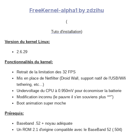
FreeKernel-alpha1 by zdzihu
(
Tuto d'installation
)
Version du kernel Linux:
2.6.29
Fonctionnalités du kernel:
Retrait de la limitation des 32 FPS
Mis en place de Netfilter (Droid Wall, support natif de l'USB/Wifi
tethering, etc...)
Undervoltage du CPU à 0.950mV pour économiser la batterie
Modification inconnu (le pauvre il s'en souviens plus ^^")
Boot animation super moche
Prérequis:
Baseband .52 + noyau adéquate
Un ROM 2.1 d'origine compatible avec le BaseBand 52 (.504)