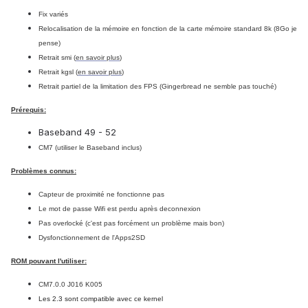
Fix variés
Relocalisation de la mémoire en fonction de la carte mémoire standard 8k (8Go je
pense)
Retrait smi (
en savoir plus
)
Retrait kgsl (
en savoir plus
)
Retrait partiel de la limitation des FPS (Gingerbread ne semble pas touché)
Prérequis:
Baseband 49 - 52
CM7 (utiliser le Baseband inclus)
Problèmes connus:
Capteur de proximité ne fonctionne pas
Le mot de passe Wifi est perdu après deconnexion
Pas overlocké (c'est pas forcément un problème mais bon)
Dysfonctionnement de l'Apps2SD
ROM pouvant l'utiliser:
CM7.0.0 J016 K005
Les 2.3 sont compatible avec ce kernel