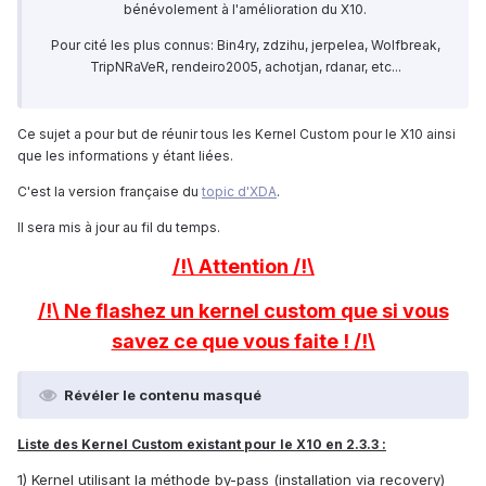
bénévolement à l'amélioration du X10.
Pour cité les plus connus: Bin4ry, zdzihu, jerpelea, Wolfbreak,
TripNRaVeR, rendeiro2005, achotjan, rdanar, etc...
Ce sujet a pour but de réunir tous les Kernel Custom pour le X10 ainsi
que les informations y étant liées.
C'est la version française du
topic d'XDA
.
Il sera mis à jour au fil du temps.
/!\ Attention /!\
/!\ Ne flashez un kernel custom que si vous
savez ce que vous faite !
/!\
Révéler le contenu masqué
Liste des Kernel Custom existant pour le X10 en 2.3.3 :
1) Kernel utilisant la méthode by-pass (installation via recovery)