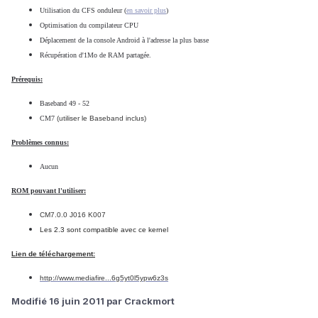
Utilisation du CFS onduleur (
en savoir plus
)
Optimisation du compilateur CPU
Déplacement de la console Android à l'adresse la plus basse
Récupération d'1Mo de RAM partagée.
Prérequis:
Baseband 49 - 52
CM7
(utiliser le Baseband inclus)
Problèmes connus:
Aucun
ROM pouvant l'utiliser:
CM7.0.0 J016 K007
Les 2.3 sont compatible avec ce kernel
Lien de téléchargement:
http://www.mediafire...6g5yt0l5ypw6z3s
Modifié
16 juin 2011
par Crackmort