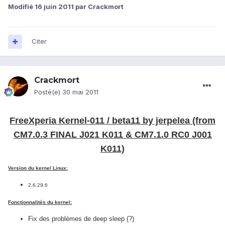
Modifié
16 juin 2011
par Crackmort
Citer
Crackmort
Posté(e)
30 mai 2011
FreeXperia Kernel-011 / beta11 by jerpelea (from
CM7.0.3 FINAL J021 K011 & CM7.1.0 RC0 J001
K011)
Version du kernel Linux:
2.6.29.6
Fonctionnalités du kernel:
Fix des problèmes de deep sleep (?)