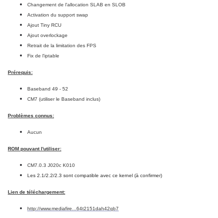
Changement de l'allocation SLAB en SLOB
Activation du support swap
Ajout Tiny RCU
Ajout overlockage
Retrait de la limitation des FPS
Fix de l'iptable
Prérequis:
Baseband 49 - 52
CM7
(utiliser le Baseband inclus)
Problèmes connus:
Aucun
ROM pouvant l'utiliser:
CM7.0.3 J020c K010
Les 2.1/2.2/2.3 sont compatible avec ce kernel (à confirmer)
Lien de téléchargement:
http://www.mediafire...64t2151dah42qb7