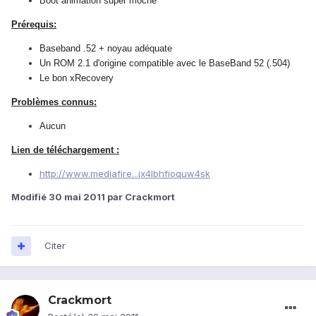
Boot animation super moche
Prérequis:
Baseband .52 + noyau adéquate
Un ROM 2.1 d'origine compatible avec le BaseBand 52 (.504)
Le bon xRecovery
Problèmes connus:
Aucun
Lien de téléchargement :
http://www.mediafire...jx4lbhfioquw4sk
Modifié
30 mai 2011
par Crackmort
Citer
Crackmort