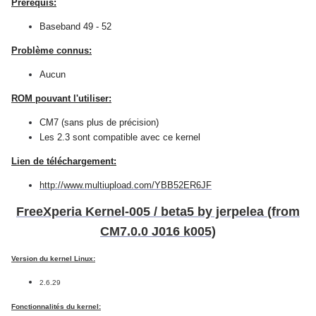
Prérequis:
Baseband 49 - 52
Problème connus:
Aucun
ROM pouvant l'utiliser:
CM7 (sans plus de précision)
Les 2.3 sont compatible avec ce kernel
Lien de téléchargement:
http://www.multiupload.com/YBB52ER6JF
FreeXperia Kernel-005 / beta5 by jerpelea (from
CM7.0.0 J016 k005)
Version du kernel Linux:
2.6.29
Fonctionnalités du kernel: