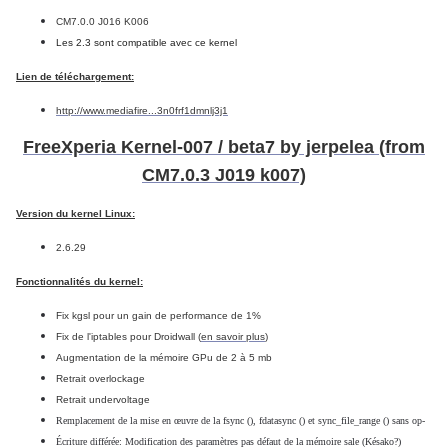
CM7.0.0 J016 K006
Les 2.3 sont compatible avec ce kernel
Lien de téléchargement:
http://www.mediafire...3n0frf1dmnlj3j1
FreeXperia Kernel-007 / beta7 by jerpelea (from
CM7.0.3 J019 k007)
Version du kernel Linux:
2.6.29
Fonctionnalités du kernel:
Fix kgsl pour un gain de performance de 1%
Fix de l'iptables pour Droidwall (
en savoir plus
)
Augmentation de la mémoire GPu de 2 à 5 mb
Retrait overlockage
Retrait undervoltage
Remplacement de la mise en œuvre de la fsync (), fdatasync () et sync_file_range () sans op-
Écriture différée: Modification des paramètres pas défaut de la mémoire sale (Késako?)