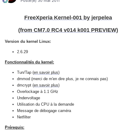
Posté(e)
30 mai 2011
FreeXperia Kernel-001 by jerpelea
(from CM7.0 RC4 v014 k001 PREVIEW)
Version du kernel Linux:
2.6.29
Fonctionnalités du kernel:
Tun/Tap (
en savoir plus
)
dmmod (merci de m'en dire plus, je ne connais pas)
dmcrypt (
en savoir plus
)
Overlockage à 1.1 GHz
Undervoltage
Utilisation du CPU à la demande
Message de débogage caméra
Netfilter
Prérequis: