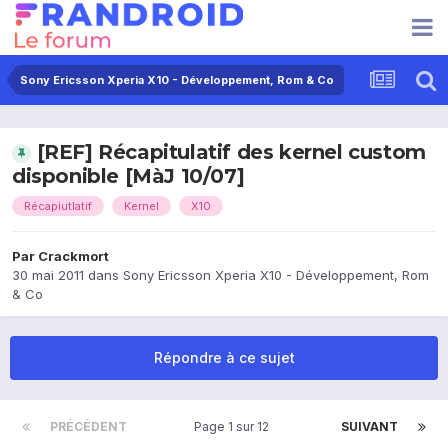
Sony Ericsson Xperia X10 - Développement, Rom & Co
[REF] Récapitulatif des kernel custom
disponible [MàJ 10/07]
Récapiutlatif
Kernel
X10
Par
Crackmort
30 mai 2011
dans
Sony Ericsson Xperia X10 - Développement, Rom
& Co
Répondre à ce sujet
PRÉCÉDENT
Page 1 sur 12
SUIVANT