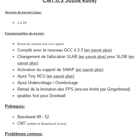
CM7.0.3 J020a k009)
Version du kernel Linux:
2.6.29
Fonctionnalités du kernel:
Boost du volume lors d'un appel
Compilé avec le nouveau GCC 4.3.3 (
en savoir plus
)
Changement de l'allocation SLAB (
en savoir plus
) pour SLOB (
en
savoir plus
)
Activation du support de SWAP (
en savoir plus
)
Ajout Tiny RCU (
en savoir plus
)
Ajout Undervoltage / Overlockage
Retrait de la limitation des FPS (encore limité par Gingerbread)
iptables fixé pour Droidwall
Prérequis:
Baseband 49 - 52
CM7
(utiliser le Baseband inclus)
Problèmes connus: