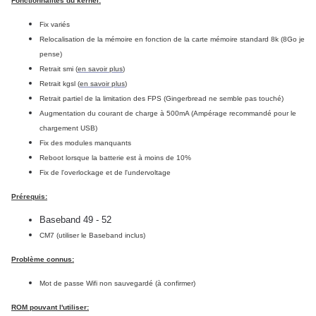
Fonctionnalités du kernel:
Fix variés
Relocalisation de la mémoire en fonction de la carte mémoire standard 8k (8Go je
pense)
Retrait smi (
en savoir plus
)
Retrait kgsl (
en savoir plus
)
Retrait partiel de la limitation des FPS (Gingerbread ne semble pas touché)
Augmentation du courant de charge à 500mA (Ampérage recommandé pour le
chargement USB)
Fix des modules manquants
Reboot lorsque la batterie est à moins de 10%
Fix de l'overlockage et de l'undervoltage
Prérequis:
Baseband 49 - 52
CM7
(utiliser le Baseband inclus)
Problème connus:
Mot de passe Wifi non sauvegardé (à confirmer)
ROM pouvant l'utiliser: