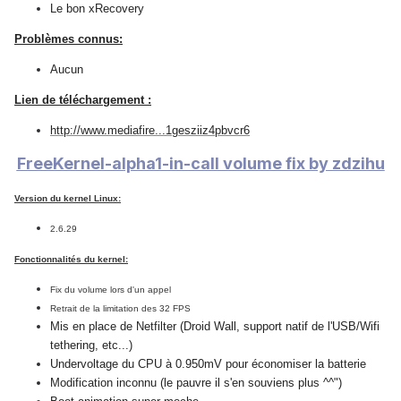
Le bon xRecovery
Problèmes connus:
Aucun
Lien de téléchargement :
http://www.mediafire...1gesziiz4pbvcr6
FreeKernel-alpha1-in-call volume fix by zdzihu
Version du kernel Linux:
2.6.29
Fonctionnalités du kernel:
Fix du volume lors d'un appel
Retrait de la limitation des 32 FPS
Mis en place de Netfilter (Droid Wall, support natif de l'USB/Wifi
tethering, etc...)
Undervoltage du CPU à 0.950mV pour économiser la batterie
Modification inconnu (le pauvre il s'en souviens plus ^^")