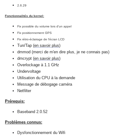
2.6.29
Fonctionnalités du kernel:
Fix possible du volume lors d'un appel
Fix positionnement GPS
Fix rétro-éclairage de l'écran LCD
Tun/Tap (
en savoir plus
)
dmmod (merci de m'en dire plus, je ne connais pas)
dmcrypt (
en savoir plus
)
Overlockage à 1.1 GHz
Undervoltage
Utilisation du CPU à la demande
Message de débogage caméra
Netfilter
Prérequis:
Baseband 2.0.52
Problèmes connus:
Dysfonctionnement du Wifi