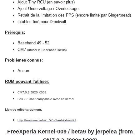
Ajout Tiny RCU (
en savoir plus
)
Ajout Undervoltage / Overlockage
Retrait de la limitation des FPS (encore limité par Gingerbread)
iptables fixé pour Droidwall
Prérequis:
Baseband 49 - 52
CM7
(utiliser le Baseband inclus)
Problèmes connus:
Aucun
ROM pouvant l'utiliser:
CM7.0.3 J020 K008
Les 2.3 sont compatible avec ce kernel
Lien de téléchargement:
http://www.mediafire...57cr3aah9xbww91
FreeXperia Kernel-009 / beta9 by jerpelea (from