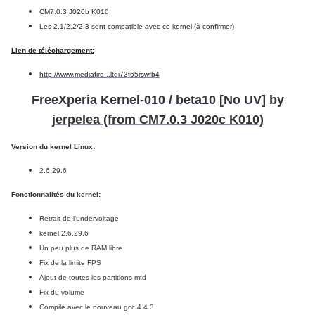
CM7.0.3 J020b K010
Les 2.1/2.2/2.3 sont compatible avec ce kernel (à confirmer)
Lien de téléchargement:
http://www.mediafire...ltdi73t65rswfb4
FreeXperia Kernel-010 / beta10 [No UV] by
jerpelea (from CM7.0.3 J020c K010)
Version du kernel Linux:
2.6.29.6
Fonctionnalités du kernel:
Retrait de l'undervoltage
kernel 2.6.29.6
Un peu plus de RAM libre
Fix de la limite FPS
Ajout de toutes les partitions mtd
Fix du volume
Compilé avec le nouveau gcc 4.4.3