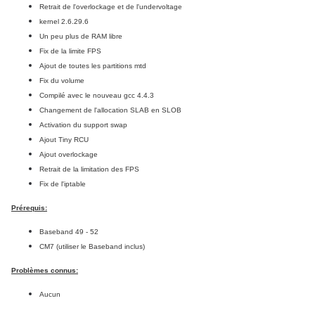
Retrait de l'overlockage et de l'undervoltage
kernel 2.6.29.6
Un peu plus de RAM libre
Fix de la limite FPS
Ajout de toutes les partitions mtd
Fix du volume
Compilé avec le nouveau gcc 4.4.3
Changement de l'allocation SLAB en SLOB
Activation du support swap
Ajout Tiny RCU
Ajout overlockage
Retrait de la limitation des FPS
Fix de l'iptable
Prérequis:
Baseband 49 - 52
CM7
(utiliser le Baseband inclus)
Problèmes connus:
Aucun