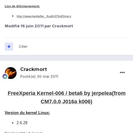
Lien de téléchargement:
http://www.mediafire...6udb3i7kx83mycy
Modifié
16 juin 2011
par Crackmort
Citer
Crackmort
Posté(e)
30 mai 2011
FreeXperia Kernel-006 / beta6 by jerpelea
(from
CM7.0.0 J016a k006)
Version du kernel Linux:
2.6.29