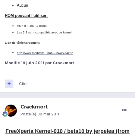
Aucun
ROM pouvant l'utiliser:
CM7.0.3 J020a K009
Les 2.3 sont compatible avec ce kernel
Lien de téléchargement:
http://www.mediafire...nph2ur5wz7d4e9c
Modifié
16 juin 2011
par Crackmort
Citer
Crackmort
Posté(e)
30 mai 2011
FreeXperia Kernel-010 / beta10 by jerpelea (from