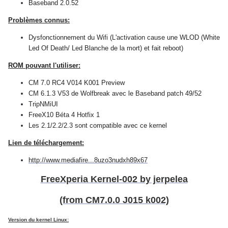
Baseband 2.0.52
Problèmes connus:
Dysfonctionnement du Wifi (L'activation cause une WLOD (White
Led Of Death/ Led Blanche de la mort) et fait reboot)
ROM pouvant l'utiliser:
CM 7.0 RC4 V014 K001 Preview
CM 6.1.3 V53 de Wolfbreak avec le Baseband patch 49/52
TripNMiUI
FreeX10 Béta 4 Hotfix 1
Les 2.1/2.2/2.3 sont compatible avec ce kernel
Lien de téléchargement:
http://www.mediafire...8uzo3nudxh89x67
FreeXperia Kernel-002 by jerpelea
(from CM7.0.0 J015 k002)
Version du kernel Linux: