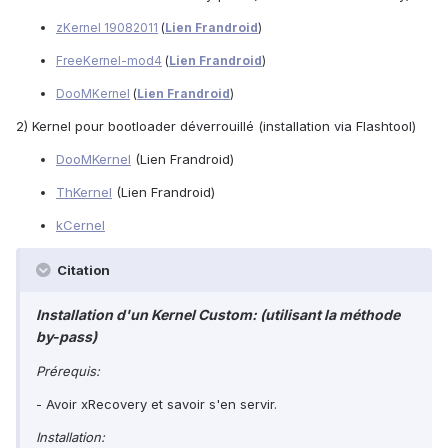
zKernel 19082011
(
Lien Frandroid
)
FreeKernel-mod4
(
Lien Frandroid
)
DooMKernel
(
Lien Frandroid
)
2) Kernel pour bootloader déverrouillé (installation via Flashtool)
DooMKernel
(Lien Frandroid)
ThKernel
(Lien Frandroid)
kCernel
Citation
Installation d'un Kernel Custom: (utilisant la méthode
by-pass)
Prérequis:
- Avoir xRecovery et savoir s'en servir.
Installation: