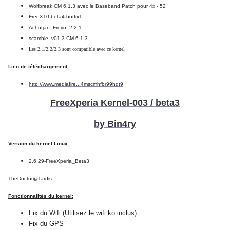
Wolfbreak CM 6.1.3 avec le Baseband Patch pour 4x - 52
FreeX10 beta4 hotfix1
Achotjan_Froyo_2.2.1
scamble_v01.3 CM 6.1.3
Les 2.1/2.2/2.3 sont compatible avec ce kernel
Lien de téléchargement:
http://www.mediafire...4mscmhfbr99hdt9
FreeXperia Kernel-003 / beta3
by Bin4ry
Version du kernel Linux:
2.6.29-FreeXperia_Beta3
TheDoctor@Tardis
Fonctionnalités du kernel:
Fix du Wifi (Utilisez le wifi.ko inclus)
Fix du GPS