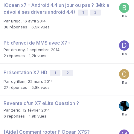
iOcean x7 - Android 4.4 un jour ou pas ? (Mtk a
dévoilé ses drivers android 4.4)
1
2
Par
Brigo
,
16 avril 2014
36
réponses
6,5k
vues
Pb d'envoi de MMS avec X7+
Par
dmtony
,
1 septembre 2014
2
réponses
1,2k
vues
Présentation X7 HD
1
2
Par
cyrillem
,
22 mars 2014
27
réponses
5,8k
vues
Revente d'un X7 eLite Question ?
Par
zeric
,
12 février 2014
6
réponses
1,9k
vues
[Aide] Comment rooter l'iOcean X7S?