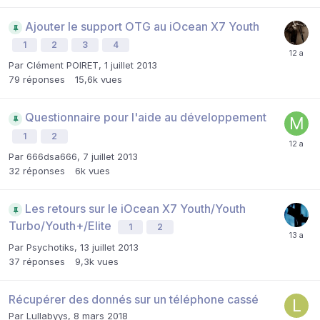
Ajouter le support OTG au iOcean X7 Youth
1
2
3
4
Par
Clément POIRET
,
1 juillet 2013
79
réponses
15,6k
vues
Questionnaire pour l'aide au développement
1
2
Par
666dsa666
,
7 juillet 2013
32
réponses
6k
vues
Les retours sur le iOcean X7 Youth/Youth
Turbo/Youth+/Elite
1
2
Par
Psychotiks
,
13 juillet 2013
37
réponses
9,3k
vues
Récupérer des donnés sur un téléphone cassé
Par
Lullabyys
,
8 mars 2018