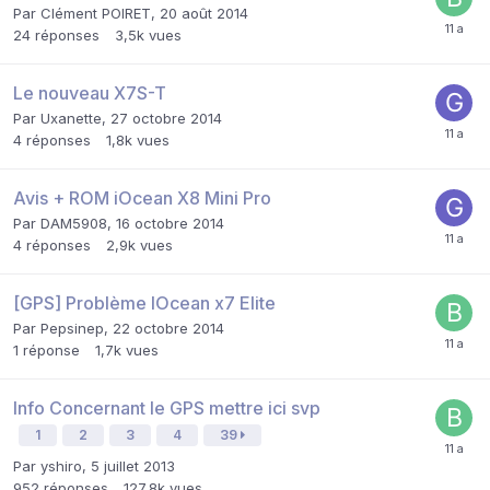
Par
Clément POIRET
,
20 août 2014
24
réponses
3,5k
vues
Le nouveau X7S-T
Par
Uxanette
,
27 octobre 2014
4
réponses
1,8k
vues
Avis + ROM iOcean X8 Mini Pro
Par
DAM5908
,
16 octobre 2014
4
réponses
2,9k
vues
[GPS] Problème IOcean x7 Elite
Par
Pepsinep
,
22 octobre 2014
1
réponse
1,7k
vues
Info Concernant le GPS mettre ici svp
1
2
3
4
39
Par
yshiro
,
5 juillet 2013
952
réponses
127,8k
vues