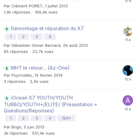
Par
Clément POIRET
,
1 juillet 2013
1,4k
réponses
169,4k
vues
Démontage et réparation du X7
1
2
3
4
Par
Sébastien Olivier Bernard
,
26 août 2013
95
réponses
23,7k
vues
MHT le retour... (Az-One)
Par
Psychotiks
,
14 février 2014
3
réponses
2,5k
vues
iOcean X7 YOUTH/YOUTH
TURBO/YOUTH+/ELITE/ (Présentation +
Questions/Réponses)
1
2
3
4
120
Par
Brigo
,
5 juin 2013
3k
réponses
551,4k
vues