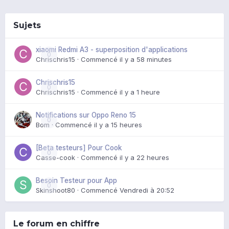
Sujets
xiaomi Redmi A3 - superposition d'applications
0
Chrischris15
· Commencé
il y a 58 minutes
Chrischris15
0
Chrischris15
· Commencé
il y a 1 heure
Notifications sur Oppo Reno 15
0
Bom
· Commencé
il y a 15 heures
[Beta testeurs] Pour Cook
0
Casse-cook
· Commencé
il y a 22 heures
Besoin Testeur pour App
0
Skinshoot80
· Commencé
Vendredi à 20:52
Le forum en chiffre