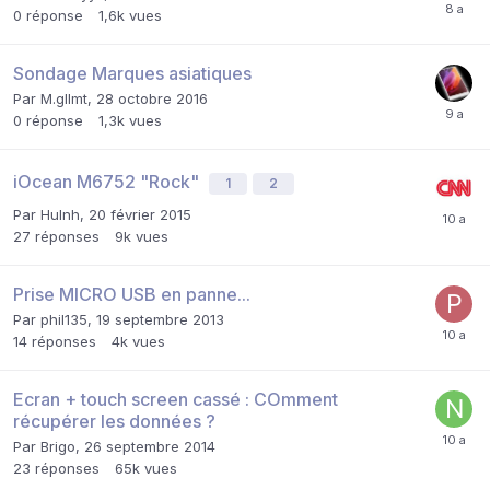
0
réponse
1,6k
vues
Sondage Marques asiatiques
Par
M.gllmt
,
28 octobre 2016
0
réponse
1,3k
vues
iOcean M6752 "Rock"
1
2
Par
Hulnh
,
20 février 2015
27
réponses
9k
vues
Prise MICRO USB en panne...
Par
phil135
,
19 septembre 2013
14
réponses
4k
vues
Ecran + touch screen cassé : COmment
récupérer les données ?
Par
Brigo
,
26 septembre 2014
23
réponses
65k
vues