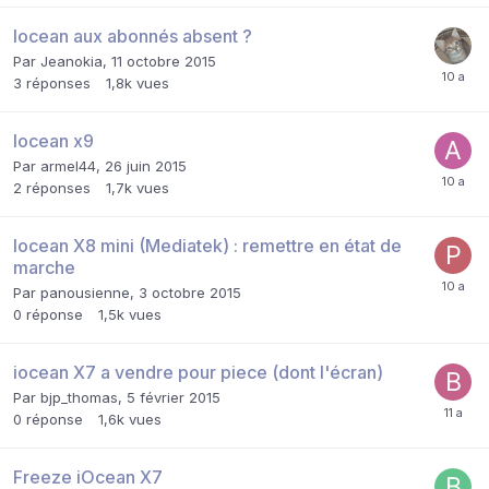
Iocean aux abonnés absent ?
Par
Jeanokia
,
11 octobre 2015
3
réponses
1,8k
vues
Iocean x9
Par
armel44
,
26 juin 2015
2
réponses
1,7k
vues
Iocean X8 mini (Mediatek) : remettre en état de
marche
Par
panousienne
,
3 octobre 2015
0
réponse
1,5k
vues
iocean X7 a vendre pour piece (dont l'écran)
Par
bjp_thomas
,
5 février 2015
0
réponse
1,6k
vues
Freeze iOcean X7