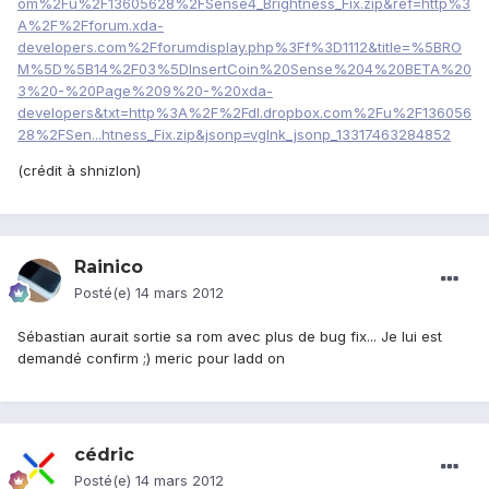
om%2Fu%2F13605628%2FSense4_Brightness_Fix.zip&ref=http%3
A%2F%2Fforum.xda-
developers.com%2Fforumdisplay.php%3Ff%3D1112&title=%5BRO
M%5D%5B14%2F03%5DInsertCoin%20Sense%204%20BETA%20
3%20-%20Page%209%20-%20xda-
developers&txt=http%3A%2F%2Fdl.dropbox.com%2Fu%2F136056
28%2FSen...htness_Fix.zip&jsonp=vglnk_jsonp_13317463284852
(crédit à shnizlon)
Rainico
Posté(e)
14 mars 2012
Sébastian aurait sortie sa rom avec plus de bug fix... Je lui est
demandé confirm ;) meric pour ladd on
cédric
Posté(e)
14 mars 2012