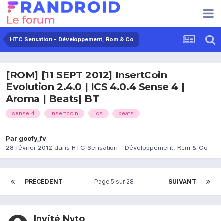
HTC Sensation - Développement, Rom & Co
[ROM] [11 SEPT 2012] InsertCoin
Evolution 2.4.0 | ICS 4.0.4 Sense 4 |
Aroma | Beats| BT
sense 4
insertcoin
ics
beats
Par
goofy_fv
28 février 2012
dans
HTC Sensation - Développement, Rom & Co
PRÉCÉDENT
Page 5 sur 28
SUIVANT
Invité Nyto