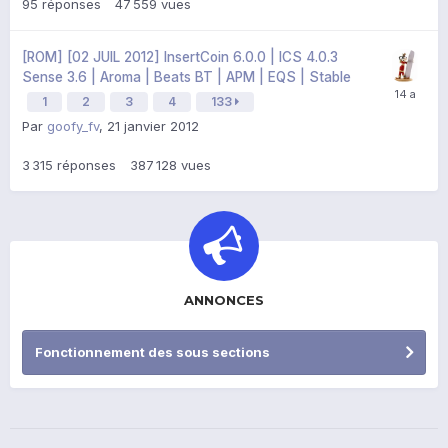
95
réponses
47 559
vues
[ROM] [02 JUIL 2012] InsertCoin 6.0.0 | ICS 4.0.3
Sense 3.6 | Aroma | Beats BT | APM | EQS | Stable
1
2
3
4
133
Par
goofy_fv
,
21 janvier 2012
3 315
réponses
387 128
vues
ANNONCES
Fonctionnement des sous sections