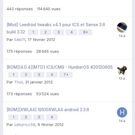
443
réponses
114 640
vues
[Mod] Leedroid tweaks v4.3 pour ICS et Sense 3.6
build 3.32
1
2
3
4
8
Par
Sébi11
,
17 février 2012
175
réponses
28 645
vues
[ROM][4.0.4][MTD] ICS/CM9 - HumberOS #20120605
1
2
3
4
7
Par
Thol
,
31 janvier 2012
173
réponses
53 524
vues
[ROM][XWLA4] I9100XWLA4 android 2.3.6
1
2
3
4
Par
sebyncc58
,
6 février 2012