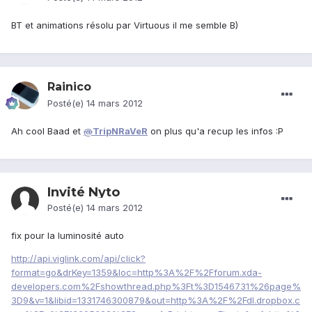
BT et animations résolu par Virtuous il me semble B)
Rainico
Posté(e)
14 mars 2012
Ah cool Baad et
@
TripNRaVeR
on plus qu'a recup les infos :P
Invité Nyto
Posté(e)
14 mars 2012
fix pour la luminosité auto
http://api.viglink.com/api/click?
format=go&drKey=1359&loc=http%3A%2F%2Fforum.xda-
developers.com%2Fshowthread.php%3Ft%3D1546731%26page%
3D9&v=1&libid=1331746300879&out=http%3A%2F%2Fdl.dropbox.c