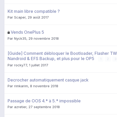
Kit main libre compatible ?
Par
Scaper
,
29 août 2017
Vends OnePlus 5
Par
Nyck35
,
29 novembre 2018
[Guide] Comment débloquer le Bootloader, Flasher TW
Nandroid & EFS Backup, et plus pour le OP5
1
2
3
Par
rocky77
,
1 juillet 2017
Decrocher automatiquement casque jack
Par
rimkarim
,
8 novembre 2018
Passage de OOS 4.* à 5.* impossible
Par
azretier
,
27 septembre 2018