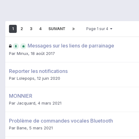
1
2
3
4
SUIVANT
Page 1 sur 4
Messages sur les liens de parrainage
Par
Minux
,
18 août 2017
Reporter les notifications
Par
Lolepops
,
12 juin 2020
MONNIER
Par
Jacquard
,
4 mars 2021
Problème de commandes vocales Bluetooth
Par
Bane
,
5 mars 2021