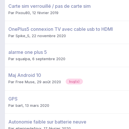
Carte sim verrouillé / pas de carte sim
Par
Pixou80
,
12 février 2019
OnePlus5 connexion TV avec cable usb to HDMI
Par
Spike_S
,
22 novembre 2020
alarme one plus 5
Par
squalpa
,
6 septembre 2020
Maj Android 10
Par
Free Muse
,
29 août 2020
bug(s)
GPS
Par
bart
,
13 mars 2020
Autonomie faible sur batterie neuve
Par
etiennedefqvx
,
17 février 2020