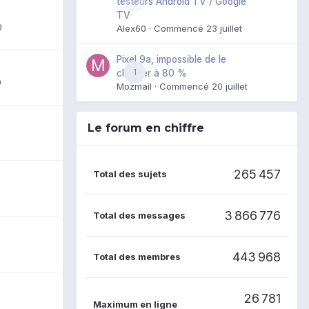
0
testeurs Android TV / Google
TV
0
Alex60
· Commencé
23 juillet
Pixel 9a, impossible de le
1
charger à 80 %
0
Mozmail
· Commencé
20 juillet
Le forum en chiffre
265 457
Total des sujets
3 866 776
Total des messages
443 968
Total des membres
26 781
Maximum en ligne