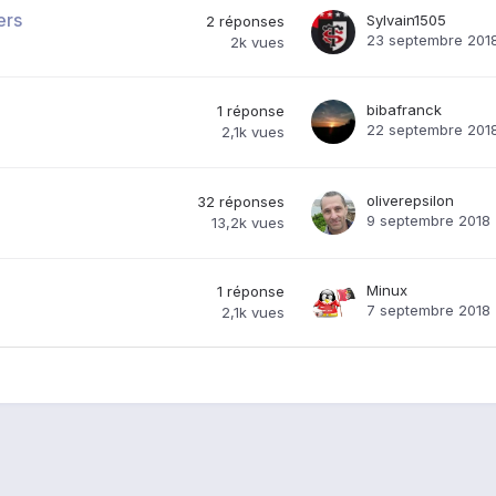
ers
Sylvain1505
2
réponses
23 septembre 201
2k
vues
bibafranck
1
réponse
22 septembre 201
2,1k
vues
oliverepsilon
32
réponses
9 septembre 2018
13,2k
vues
Minux
1
réponse
7 septembre 2018
2,1k
vues