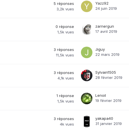
Yazz92
5
réponses
24 juin 2019
3,2k
vues
zarnergun
0
réponse
17 avril 2019
1,5k
vues
Jiguy
3
réponses
22 mars 2019
11,5k
vues
Sylvain1505
3
réponses
28 février 2019
4,1k
vues
Lenoil
1
réponse
19 février 2019
1,5k
vues
yakapa40
3
réponses
31 janvier 2019
4k
vues