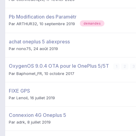
Pb Modification des Paramétr
Par
ARTHUR32
,
10 septembre 2019
demandes
achat oneplus 5 aliexpress
Par
nono75
,
24 août 2019
OxygenOS 9.0.4 OTA pour le OnePlus 5/5T
1
2
3
Par
Baphomet_FR
,
10 octobre 2017
FIXE GPS
Par
Lenoil
,
16 juillet 2019
Connexion 4G Oneplus 5
Par
adrk
,
8 juillet 2019