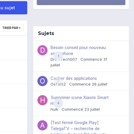
u sujet
TRIER PAR
Sujets
Besoin conseil pour nouveau
smartphone
1
DroidTech007
· Commencé
31
juillet
Cacher des applications
0
OsTal52
· Commencé
26 juillet
Supprimer icone Xiaomi Smart
4
Hub
huik
· Commencé
23 juillet
[Test fermé Google Play]
TelegaTV – recherche de