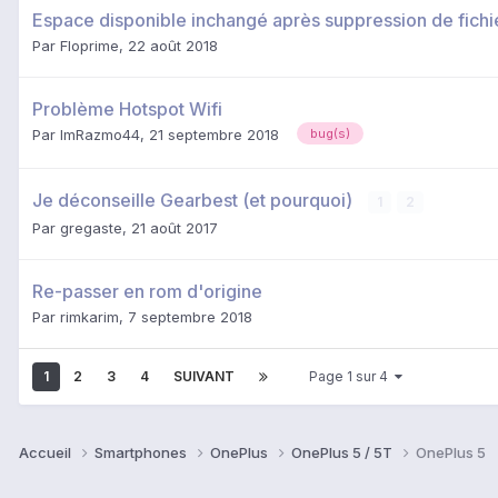
Espace disponible inchangé après suppression de fichi
Par
Floprime
,
22 août 2018
Problème Hotspot Wifi
Par
ImRazmo44
,
21 septembre 2018
bug(s)
Je déconseille Gearbest (et pourquoi)
1
2
Par
gregaste
,
21 août 2017
Re-passer en rom d'origine
Par
rimkarim
,
7 septembre 2018
1
2
3
4
SUIVANT
Page 1 sur 4
Accueil
Smartphones
OnePlus
OnePlus 5 / 5T
OnePlus 5