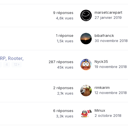
marsetcarepart
9
réponses
27 janvier 2019
4,6k
vues
1
réponse
bibafranck
30 novembre 2018
1,5k
vues
RP, Rooter,
Nyck35
287
réponses
4
12
19 novembre 2018
45k
vues
rimkarim
2
réponses
12 novembre 2018
2,1k
vues
Minux
6
réponses
2 octobre 2018
3,3k
vues