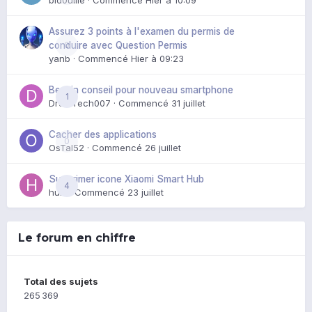
bid0uille
· Commencé
Hier à 10:09
Assurez 3 points à l'examen du permis de
0
conduire avec Question Permis
yanb
· Commencé
Hier à 09:23
Besoin conseil pour nouveau smartphone
1
DroidTech007
· Commencé
31 juillet
Cacher des applications
0
OsTal52
· Commencé
26 juillet
Supprimer icone Xiaomi Smart Hub
4
huik
· Commencé
23 juillet
Le forum en chiffre
Total des sujets
265 369