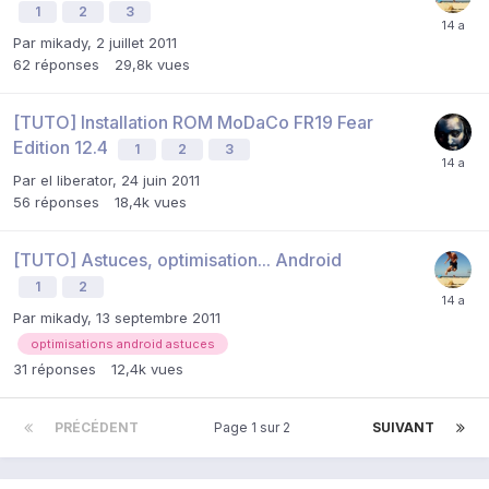
1
2
3
Par
mikady
,
2 juillet 2011
62
réponses
29,8k
vues
[TUTO] Installation ROM MoDaCo FR19 Fear
Edition 12.4
1
2
3
Par
el liberator
,
24 juin 2011
56
réponses
18,4k
vues
[TUTO] Astuces, optimisation... Android
1
2
Par
mikady
,
13 septembre 2011
optimisations android astuces
31
réponses
12,4k
vues
PRÉCÉDENT
Page 1 sur 2
SUIVANT