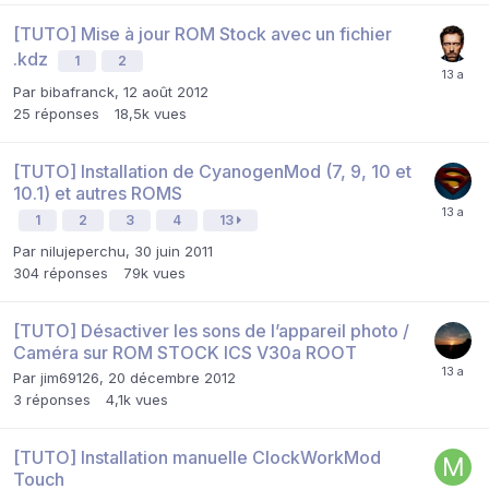
[TUTO] Mise à jour ROM Stock avec un fichier
.kdz
1
2
Par
bibafranck
,
12 août 2012
25
réponses
18,5k
vues
[TUTO] Installation de CyanogenMod (7, 9, 10 et
10.1) et autres ROMS
1
2
3
4
13
Par
nilujeperchu
,
30 juin 2011
304
réponses
79k
vues
[TUTO] Désactiver les sons de l’appareil photo /
Caméra sur ROM STOCK ICS V30a ROOT
Par
jim69126
,
20 décembre 2012
3
réponses
4,1k
vues
[TUTO] Installation manuelle ClockWorkMod
Touch