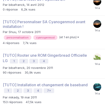
Par
bibafranck
,
14 avril 2012
0
réponse
6,2k
vues
[TUTO] Personnaliser SA Cyanogenmod avant
installation !
Par
Shuu
,
17 octobre 2011
(et 1 en plus)
personnalisation
cyanogenmod
4
réponses
7,7k
vues
[TUTO] Rooter une ROM Gingerbread Officielle
LG
1
2
3
4
Par
bibafranck
,
20 novembre 2011
90
réponses
30,9k
vues
[TUTO] Installation et changement de baseband
1
2
3
4
7
Par
mikady
,
19 mai 2011
153
réponses
47,5k
vues