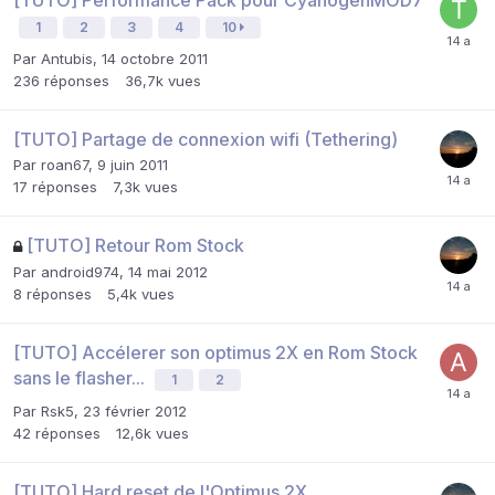
1
2
3
4
10
Par
Antubis
,
14 octobre 2011
236
réponses
36,7k
vues
[TUTO] Partage de connexion wifi (Tethering)
Par
roan67
,
9 juin 2011
17
réponses
7,3k
vues
[TUTO] Retour Rom Stock
Par
android974
,
14 mai 2012
8
réponses
5,4k
vues
[TUTO] Accélerer son optimus 2X en Rom Stock
sans le flasher...
1
2
Par
Rsk5
,
23 février 2012
42
réponses
12,6k
vues
[TUTO] Hard reset de l'Optimus 2X