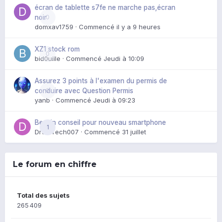
écran de tablette s7fe ne marche pas,écran
0
noir
domxav1759
· Commencé
il y a 9 heures
XZ1 stock rom
0
bid0uille
· Commencé
Jeudi à 10:09
Assurez 3 points à l'examen du permis de
0
conduire avec Question Permis
yanb
· Commencé
Jeudi à 09:23
Besoin conseil pour nouveau smartphone
1
DroidTech007
· Commencé
31 juillet
Le forum en chiffre
Total des sujets
265 409