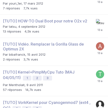
Par
youri_1er
,
17 mars 2012
7
réponses
7,7k
vues
[TUTO] HOW-TO Dual Boot pour notre O2x v2
Par
tatsu
,
4 septembre 2012
13
réponses
4,5k
vues
[TUTO] Vidéo. Remplacer la Gorilla Glass de
Optimus 2X
Par
bibafranck
,
15 avril 2012
2
réponses
3,7k
vues
[TUTO] Kernel+PimpMyCpu Tuto (MAJ
04/05/11)
1
2
3
Par
Mentholait
,
9 avril 2011
57
réponses
14,7k
vues
[TUTO] VorkKernel pour Cyanogenmod7 (ext4 ,
OC)