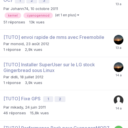
1
2
3
Par
Johann74
,
10 octobre 2011
(et 1 en plus)
kernel
cyanogenmod
51
réponses
13k
vues
[TUTO] envoi rapide de mms avec Freemobile
Par
monoid
,
23 août 2012
1
réponse
2,9k
vues
[TUTO] Installer SuperUser sur le LG stock
Gingerbread sous Linux
Par
didli
,
18 juillet 2012
1
réponse
3,9k
vues
[TUTO] Fixe GPS
1
2
Par
mikady
,
24 juin 2011
46
réponses
15,8k
vues
[TUTO] Performance Pack pour CyanogenMOD7