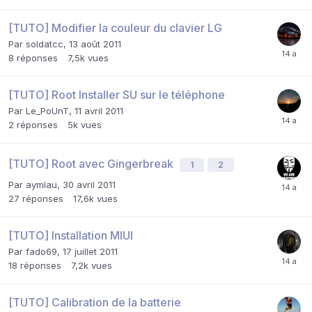
[TUTO] Modifier la couleur du clavier LG
Par
soldatcc
,
13 août 2011
8
réponses
7,5k
vues
[TUTO] Root Installer SU sur le téléphone
Par
Le_PoUnT
,
11 avril 2011
2
réponses
5k
vues
[TUTO] Root avec Gingerbreak
1
2
Par
aymlau
,
30 avril 2011
27
réponses
17,6k
vues
[TUTO] Installation MIUI
Par
fado69
,
17 juillet 2011
18
réponses
7,2k
vues
[TUTO] Calibration de la batterie