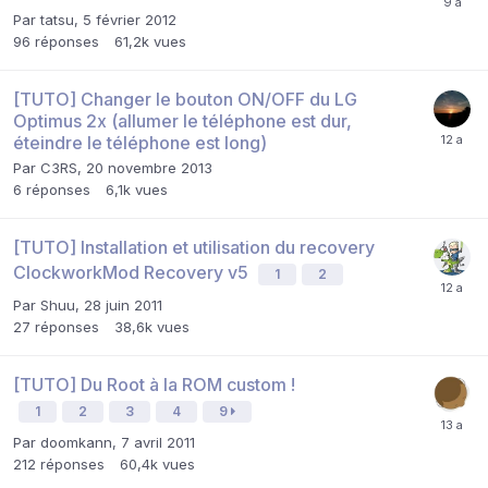
Par
tatsu
,
5 février 2012
96
réponses
61,2k
vues
[TUTO] Changer le bouton ON/OFF du LG
Optimus 2x (allumer le téléphone est dur,
éteindre le téléphone est long)
Par
C3RS
,
20 novembre 2013
6
réponses
6,1k
vues
[TUTO] Installation et utilisation du recovery
ClockworkMod Recovery v5
1
2
Par
Shuu
,
28 juin 2011
27
réponses
38,6k
vues
[TUTO] Du Root à la ROM custom !
1
2
3
4
9
Par
doomkann
,
7 avril 2011
212
réponses
60,4k
vues