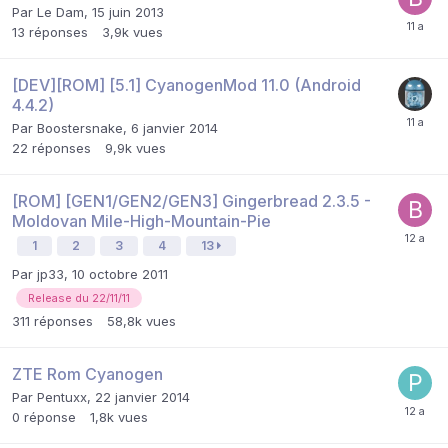
Par
Le Dam
,
15 juin 2013
13
réponses
3,9k
vues
[DEV][ROM] [5.1] CyanogenMod 11.0 (Android
4.4.2)
Par
Boostersnake
,
6 janvier 2014
22
réponses
9,9k
vues
[ROM] [GEN1/GEN2/GEN3] Gingerbread 2.3.5 -
Moldovan Mile-High-Mountain-Pie
1
2
3
4
13
Par
jp33
,
10 octobre 2011
Release du 22/11/11
311
réponses
58,8k
vues
ZTE Rom Cyanogen
Par
Pentuxx
,
22 janvier 2014
0
réponse
1,8k
vues