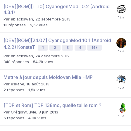
[DEV][ROM][11.10] CyanogenMod 10.2 (Android
4.3.1)
Par
ablackswan
,
22 septembre 2013
13
réponses
5,5k
vues
[DEV][ROM][24.07] CyanogenMod 10.1 (Android
4.2.2) KonstaT
1
2
3
4
14
Par
ablackswan
,
24 décembre 2012
348
réponses
54,2k
vues
Mettre à jour depuis Moldovan Mile HMP
Par
eskape
,
18 août 2013
2
réponses
1,5k
vues
[TDP et Rom] TDP 138mo, quelle taille rom ?
Par
GrégoryCuyle
,
8 juin 2013
6
réponses
4,3k
vues