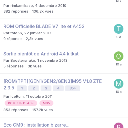
Par
rimkamikaze
,
4 décembre 2010
382
réponses
136,2k
vues
ROM Officielle BLADE V7 lite et A452
Par
toto56
,
22 janvier 2017
0
réponse
2,3k
vues
Sortie bientôt de Android 4.4 kitkat
Par
Boostersnake
,
1 novembre 2013
5
réponses
3k
vues
[ROM/TPT][GEN1/GEN2/GEN3]M95 V1.8 ZTE
2.3.5
1
2
3
4
35
Par
IceRom
,
11 octobre 2011
ROM ZTE BLADE
M95
853
réponses
157,2k
vues
Eco CM9 : installation bizarre...