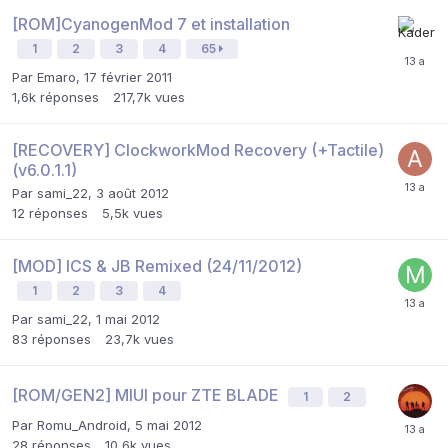
[ROM]CyanogenMod 7 et installation
1
2
3
4
65
Par
Emaro
,
17 février 2011
1,6k
réponses
217,7k
vues
[RECOVERY] ClockworkMod Recovery (+Tactile)
(v6.0.1.1)
Par
sami_22
,
3 août 2012
12
réponses
5,5k
vues
[MOD] ICS & JB Remixed (24/11/2012)
1
2
3
4
Par
sami_22
,
1 mai 2012
83
réponses
23,7k
vues
[ROM/GEN2] MIUI pour ZTE BLADE
1
2
Par
Romu_Android
,
5 mai 2012
28
réponses
10,6k
vues