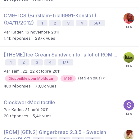
CM9- ICS (Burstlam-Tilal6991-KonstaT)
(04/11/2012)
1
2
3
4
58
Par
Kader
,
16 novembre 2011
1,4k
réponses
287k
vues
[THEME] Ice Cream Sandwich for a lot of ROM ...
1
2
3
4
17
Par
sami_22
,
22 octobre 2011
(et 5 en plus)
Disponible pour Moldovan
M95
400
réponses
73,8k
vues
ClockworkMod tactile
Par
Kader
,
31 août 2011
20
réponses
5,4k
vues
[ROM] [GEN2] Gingerbread 2.3.5 - Swedish