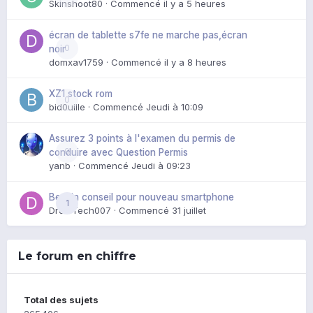
Skinshoot80
· Commencé
il y a 5 heures
écran de tablette s7fe ne marche pas,écran
0
noir
domxav1759
· Commencé
il y a 8 heures
XZ1 stock rom
0
bid0uille
· Commencé
Jeudi à 10:09
Assurez 3 points à l'examen du permis de
0
conduire avec Question Permis
yanb
· Commencé
Jeudi à 09:23
Besoin conseil pour nouveau smartphone
1
DroidTech007
· Commencé
31 juillet
Le forum en chiffre
Total des sujets