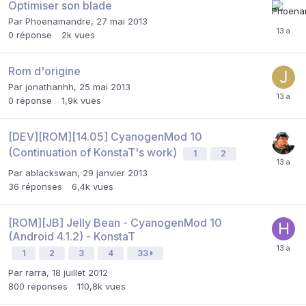
Optimiser son blade
Par
Phoenamandre
,
27 mai 2013
0
réponse
2k
vues
Rom d'origine
Par
jonathanhh
,
25 mai 2013
0
réponse
1,9k
vues
[DEV][ROM][14.05] CyanogenMod 10
(Continuation of KonstaT's work)
1
2
Par
ablackswan
,
29 janvier 2013
36
réponses
6,4k
vues
[ROM][JB] Jelly Bean - CyanogenMod 10
(Android 4.1.2) - KonstaT
1
2
3
4
33
Par
rarra
,
18 juillet 2012
800
réponses
110,8k
vues