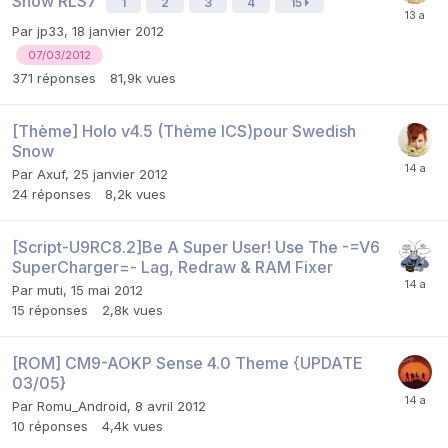
Snow RLS7
1
2
3
4
15
Par
jp33
,
18 janvier 2012
07/03/2012
371
réponses
81,9k
vues
[Thème] Holo v4.5 (Thème ICS)pour Swedish
Snow
Par
Axuf
,
25 janvier 2012
24
réponses
8,2k
vues
[Script-U9RC8.2]Be A Super User! Use The -=V6
SuperCharger=- Lag, Redraw & RAM Fixer
Par
muti
,
15 mai 2012
15
réponses
2,8k
vues
[ROM] CM9-AOKP Sense 4.0 Theme {UPDATE
03/05}
Par
Romu_Android
,
8 avril 2012
10
réponses
4,4k
vues