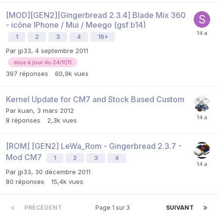
[MOD][GEN2][Gingerbread 2.3.4] Blade Mix 360
- icône IPhone / Mui / Meego (gsf b14)
1
2
3
4
16
Par
jp33
,
4 septembre 2011
mise à jour du 24/11/11
397
réponses
60,9k
vues
Kernel Update for CM7 and Stock Based Custom
Par
kuan
,
3 mars 2012
8
réponses
2,3k
vues
[ROM] [GEN2] LeWa_Rom - Gingerbread 2.3.7 -
Mod CM7
1
2
3
4
Par
jp33
,
30 décembre 2011
80
réponses
15,4k
vues
PRÉCÉDENT
Page 1 sur 3
SUIVANT