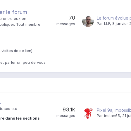
ser le forum
70
re entre eux en
Par
LLF
,
8 janvier 
messages
appliquer. Tout membre
 visites de ce lien)
 et parler un peu de vous.
.
stuces etc
93,1k
messages
Par
indian65
,
21 jui
ire dans les sections