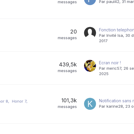
Par
paul42
,
31 ma
messages
Fonction telepho
20
Par Invité Isa,
30 
messages
2017
Ecran noir !
439,5k
Par
meric57
,
26 s
messages
2025
101,3k
Notification sans 
or 8
Honor 7
Par
karine28
,
23 o
messages