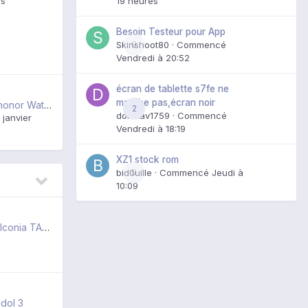
19 heures
rs
Besoin Testeur pour App
Skinshoot80
0
· Commencé
Vendredi à 20:52
écran de tablette s7fe ne
marche pas,écran noir
Problème monte honor Watch 5
2
domxav1759
· Commencé
 janvier
Vendredi à 18:19
XZ1 stock rom
bid0uille
0
· Commencé
Jeudi à
10:09
Mettre a jour une Iconia TAb A500
idol 3